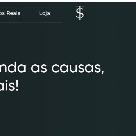
os Reais
Loja
enda as causas,
is!