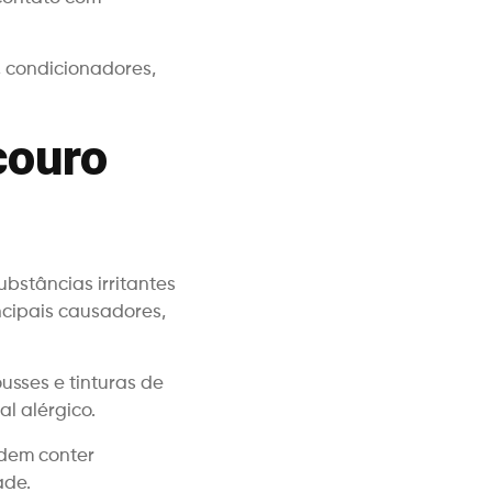
, condicionadores,
couro
bstâncias irritantes
ncipais causadores,
sses e tinturas de
l alérgico.
dem conter
ade.