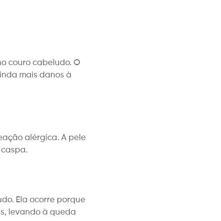
no couro cabeludo. O
ainda mais danos à
ação alérgica. A pele
 caspa.
do. Ela ocorre porque
es, levando à queda