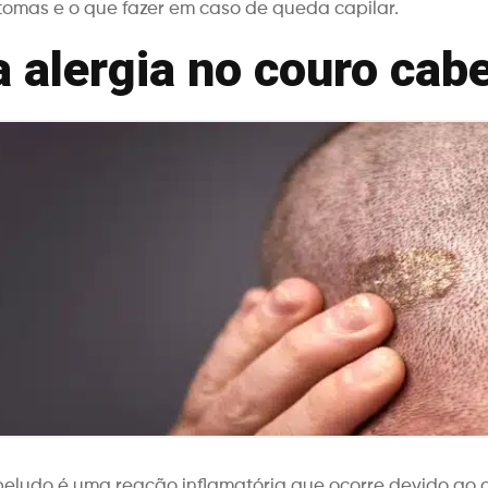
tomas e o que fazer em caso de queda capilar.
a alergia no couro cab
beludo é uma reação inflamatória que ocorre devido ao