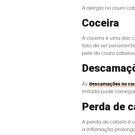
A alergia no couro ca
Coceira
A coceira é uma das 
fato de ser persisten
pele do couro cabelud
Descamaç
descamações no cou
As
irritada pode começar 
Perda de c
A perda de cabelo é 
a inflamação prolonga