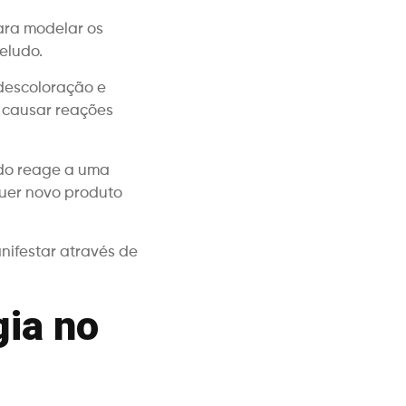
ara modelar os
eludo.
descoloração e
r causar reações
do reage a uma
quer novo produto
nifestar através de
gia no