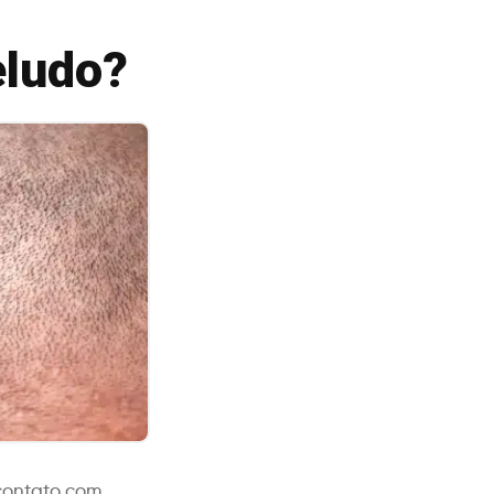
eludo?
 contato com