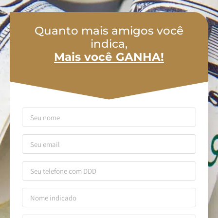
Quanto mais amigos você
indica,
Mais você GANHA!